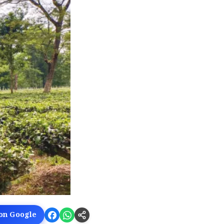
 on Google