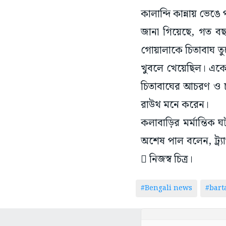
কালান্দি কান্নায় ভে
জানা গিয়েছে, গত বছর
গোয়ালাকে চিতাবাঘ তু
খুবলে খেয়েছিল। একে
চিতাবাঘের আচরণ ও চা
রাউথ মনে করেন।
কলাবাড়ির মর্মান্তিক 
অশেষ পাল বলেন, ট্র্য
 নিজস্ব চিত্র।
#Bengali news
#bar