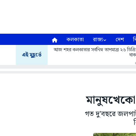
কলকাতা
রাজ্য
দেশ
ব
আজ শহর কলকাতার সর্বনিম্ন তাপমাত্রা ২৬ ডিগ্রি
এই মুহূর্তে
থাক
মানুষখেকো
গত দু’বছরে জলপাই