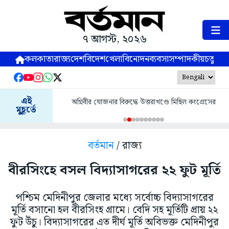
৭ আগস্ট, ২০২৬
কলকাতা
রাজ্য
দেশ
বিদেশ
খেলা
বিনোদন
ব্যবসা
সম্পাদকীয়
চতুষ্পর্ণ
এই
অগ্নিবীর যোজনার বিরুদ্ধে উত্তরাখণ্ডে মিছিল কংগ্রেসের
মুহূর্তে
বর্তমান
/ রাজ্য
বীরসিংহে বসল বিদ্যাসাগরের ২২ ফুট মূর্তি
পশ্চিম মেদিনীপুর জেলার মধ্যে সর্বোচ্চ বিদ্যাসাগরের
মূর্তি বসানো হল বীরসিংহ গ্রামে। বেদি সহ মূর্তিটি প্রায় ২২
ফুট উঁচু। বিদ্যাসাগরের এত দীর্ঘ মূর্তি অবিভক্ত মেদিনীপুর