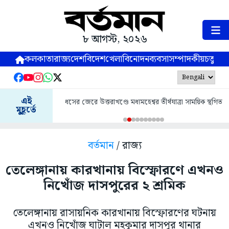
৮ আগস্ট, ২০২৬
কলকাতা
রাজ্য
দেশ
বিদেশ
খেলা
বিনোদন
ব্যবসা
সম্পাদকীয়
চতুষ্পর্ণ
এই
ধসের জেরে উত্তরাখণ্ডে মধ্যমহেশ্বর তীর্থযাত্রা সাময়িক স্থগিত
মুহূর্তে
বর্তমান
/ রাজ্য
তেলেঙ্গানায় কারখানায় বিস্ফোরণে এখনও
নিখোঁজ দাসপুরের ২ শ্রমিক
তেলেঙ্গানায় রাসায়নিক কারখানায় বিস্ফোরণের ঘটনায়
এখনও নিখোঁজ ঘাটাল মহকুমার দাসপুর থানার