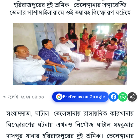
হরিরাজপুরের দুই শ্রমিক। তেলেঙ্গানার সঙ্গারেড্ডি
জেলার পাশামাইলারামে ওই ভয়াবহ বিস্ফোরণ ঘটেছে
৩ জুলাই, ২০২৫ ০৪:০০
Prefer us on Google
সংবাদদাতা, ঘাটাল: তেলেঙ্গানায় রাসায়নিক কারখানায়
বিস্ফোরণের ঘটনায় এখনও নিখোঁজ ঘাটাল মহকুমার
দাসপুর থানার হরিরাজপুরের দুই শ্রমিক। তেলেঙ্গানার