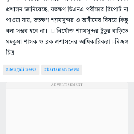
প্রশাসন জানিয়েছে, যতক্ষণ ডিএনএ পরীক্ষার রিপোর্ট না
পাওয়া যায়, ততক্ষণ শ্যামসুন্দর ও অসীমের বিষয়ে কিছু
বলা সম্ভব হবে না।  নিখোঁজ শ্যামসুন্দর টুডুর বাড়িতে
মহকুমা শাসক ও ব্লক প্রশাসনের আধিকারিকরা।-নিজস্ব
চিত্র
#Bengali news
#bartaman news
ADVERTISEMENT