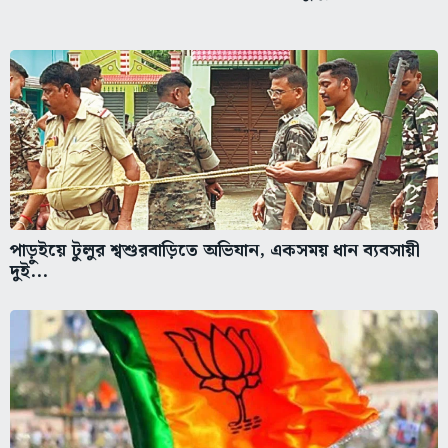
পাড়ুইয়ে টুলুর শ্বশুরবাড়িতে অভিযান, একসময় ধান ব্যবসায়ী
দুই...