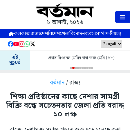
৮ আগস্ট, ২০২৬
কলকাতা
রাজ্য
দেশ
বিদেশ
খেলা
বিনোদন
ব্যবসা
সম্পাদকীয়
চতুষ্পর্ণ
এই
প্রয়াত লিওনেল মেসির বাবা জর্জ মেসি (৬৮)
মুহূর্তে
বর্তমান
/ রাজ্য
শিক্ষা প্রতিষ্ঠানের কাছে নেশার সামগ্রী
বিক্রি বন্ধে সচেতনতায় জেলা প্রতি বরাদ্দ
১০ লক্ষ
রাজ্যে নেশামুক্ত সমাজ গড়তে শুরু হতে চলেছে কড়া