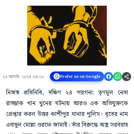
১২ আগস্ট, ২০২৫ ০৪:০০
Prefer us on Google
নিজস্ব প্রতিনিধি, দক্ষিণ ২৪ পরগনা: তৃণমূল নেতা
রাজ্জাক খান খুনের ঘটনায় আরও এক অভিযুক্তকে
গ্রেপ্তার করল উত্তর কাশীপুর থানার পুলিস। ধৃতের নাম
এবাদুল মোল্লা ওরফে জামাই। তাঁর বিরুদ্ধে অস্ত্র সরবরাহ