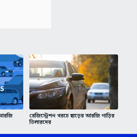
 আরজি
রেজিস্ট্রেশন খরচে ছাড়ের আরজি গাড়ির
ডিলারদের