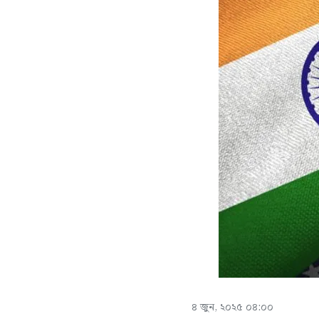
৪ জুন, ২০২৫ ০৪:০০