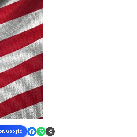
 on Google