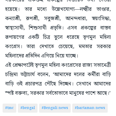
সরকারের একগুচ্ছ প্রকল্পের বিস্তারিত তথ্য দেওয়া
হয়েছে। তার মধ্যে উল্লেখযোগ্য—লক্ষ্মীর ভাণ্ডার,
কন্যাশ্রী, রূপশ্রী, সবুজশ্রী, আনন্দধারা, স্বয়ংসিদ্ধা,
স্বাস্থ্যসাথী, শিশুসাথী প্রভৃতি। এসব প্রকল্পের বাস্তব
রূপায়ণের একটি চিত্র তুলে ধরেছে তৃণমূল মহিলা
কংগ্রেস। তারা দেখাতে চেয়েছে, মমতার সরকার
মহিলাদের প্রতিদিন এগিয়ে নিয়ে যাচ্ছে।
এই প্রেক্ষাপটেই তৃণমূল মহিলা কংগ্রেসের রাজ্য সভানেত্রী
চন্দ্রিমা ভট্টাচার্য বলেন, ‘আমাদের দলের কর্মীরা বাড়ি
বাড়ি ওই প্রচারপত্র পৌঁছে দিচ্ছেন। সেখানে আমাদের
স্পষ্ট বক্তব্য, সরকার সর্বতোভাবে মানুষের পাশে আছে।’
#tmc
#bengal
#Bengali news
#bartaman news