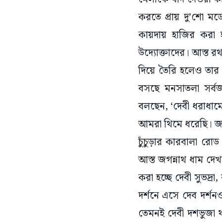
করতে প্রায় দু’শো মড
কায়দায় হাজির করা 
উদ্যোক্তাদের। আস্ত 
দিয়ে তৈরি হলেও তার 
বসছে মনসাতলা সর্বজন
বলছেন, ‘দেবী ধরাধা
আমরা থিমে ধরেছি। জগন
চুঁচুড়ার কারবালা রো
আস্ত জগন্নাথ ধাম দে
করা হচ্ছে দেবী সুভদ
দর্শনে এসে দেব দর্
তেমনই দেবী দশভুজা 