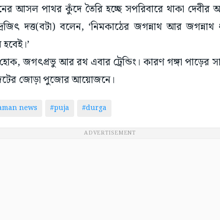
র আসল পাথর কুঁদে তৈরি হচ্ছে সপরিবারে থাকা দেবীর অবয়ব
 ইন্দ্রজিৎ দত্ত(বটা) বলেন, ‘নিমকাঠের জগন্নাথ আর জগন্নাথ 
য় হবেই।’
ই হোক, জগৎপ্রভু আর রথ এবার ট্রেন্ডিং। কারণ গঙ্গা পাড়ের 
াজেটের জোড়া পুজোর আয়োজনে।
taman news
#puja
#durga
ADVERTISEMENT