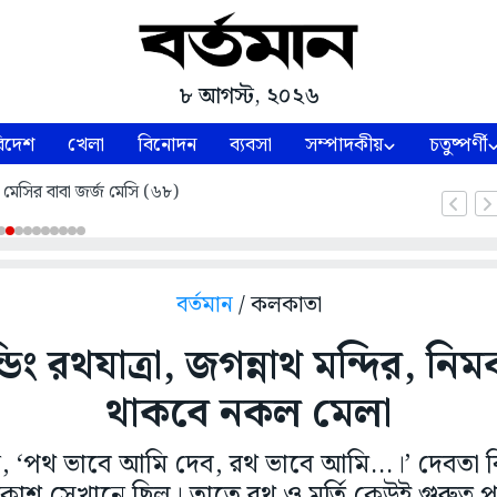
৮ আগস্ট, ২০২৬
িদেশ
খেলা
বিনোদন
ব্যবসা
সম্পাদকীয়
চতুষ্পর্ণী
 মেসির বাবা জর্জ মেসি (৬৮)
বর্তমান
/ কলকাতা
েন্ডিং রথযাত্রা, জগন্নাথ মন্দির, নিম
থাকবে নকল মেলা
, ‘পথ ভাবে আমি দেব, রথ ভাবে আমি...।’ দেবতা 
প্রকাশ সেখানে ছিল। তাতে রথ ও মূর্তি কেউই গুরুত্ব 