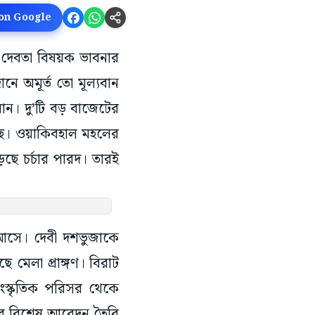
 on Google
’ দেবতা বিষয়ক ভাবনার
নে অমূর্ত তো মূল্যবান
মান। দু’টি বড় বাজেটের
ছে। ওয়াকিবহাল মহলের
ড়ছে চর্চার পারদ। তারই
া আসে। দেবী দশভুজাকে
 মেলা প্রাঙ্গণ। বিরাট
ংস্কৃতিক পরিসর থেকে
ার বিশেষ আবেদন তৈরি