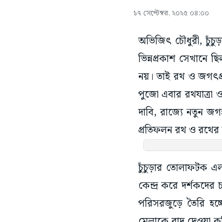
১৭ সেপ্টেম্বর, ২০২৫ ০৪:০০
অভিজিৎ চৌধুরী, চুঁচ
ভিন্নপ্রকাশ সেখানে ছি
নয়। তাই রথ ও জগৎপ্রভ
পুজো এবার রথযাত্র
দাবি, রাজ্যে নতুন জগ
প্রতিফলন রথ ও রথের 
চুঁচুড়ার তোলাফটক এ
কেন্দ্র করে দর্শকদের
পরিসরজুড়ে তৈরি হচ্
মেলাকে বাদ দেওয়া ক