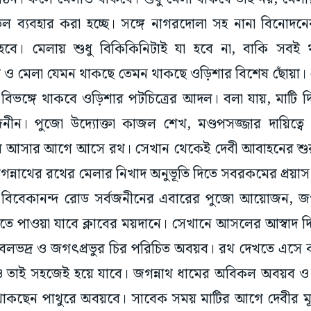
েল ব্যবহার করা হচ্ছে। সঙ্গে নাগরদোলা সহ নানা বিনোদন
হবে। মেলায় শুধু বিকিকিনিটাই যা হবে না, বাকি সবই 
রথ ও মেলা যেমন থাকছে তেমন থাকছে ওড়িশার বিশেষ ছোঁয়া। দ
বিভঙ্গে থাকবে ওড়িশার পটচিত্রের আদল। বলা যায়, মাটি দিয়
ীন। পুজো উদ্যোক্তা কাজল শেখ, মণ্ডপসজ্জার দায়িত্বে 
মে আসার আগে আসে রথ। সেখান থেকেই দেবী আবাহনের শুরু
্নাথের রথের মেলার নিখাদ অনুভূতি দিতে সবরকমের প্রয়াস ক
ড বিবেকানন্দ রোড সর্বজনীনের এবারের পুজো আয়োজন, জগন্
খতে পাওয়া যাবে ক্লাবের ময়দানে। সেখানে আসলের আস্বাদ দ
্রা, বলভদ্র ও জগৎপ্রভুর চির পরিচিত অবয়ব। রথ দেখতে এসে
শনও তাই সহজেই হয়ে যাবে। জগন্নাথ ধামের অবিকল অবয়ব 
থাকছেন পাথুরে অবয়বে। সাবেক সময় মাটির আগে দেবীর মূর্