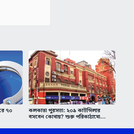
করে ৭০
কলকাতা পুরসভা: ২০৯ কাউন্সিলার
বসবেন কোথায়? শুরু পরিকাঠামো...