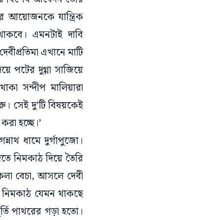
ের আয়োজনকে যান্ত্রিক
থাকবে। এমনটাই দাবি
েবীপ্রতিমা এখানে মাটি
ে পটের দুগ্গা সাজিয়ে
থাকা সন্দীপ মালিয়ারা
। সেই দু’টি বিষয়কেই
রা হচ্ছে।’
নাথ ধামে দুর্গাপুজো।
িতে নিমকাঠ দিয়ে তৈরি
 কলা বেচা, আসলে দেবী
ও নিমকাঠ যেমন থাকছে
তি পাথরের গড়া হতো।