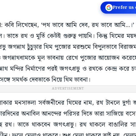
Prefer us
ুড়া: কবি লিখেছেন, ‘পথ ভাবে আমি দেব, রথ ভাবে আমি...।
ল। তাতে রথ ও মূর্তি কেউই গুরুত্ব পায়নি। কিন্তু থিমের ময়দা
ু জগন্নাথ চুঁচুড়ার থিম পুজোর মরশুমে বিপুলভাবে বিরাজ
া ও জগন্নাথধামকে মূল ভাবনায় রেখে পুজোর আয়োজন করে
ন্নাথ মন্দির নির্মাণের পরই জগৎপ্রভু ও রথকে কেন্দ্র করে চ
সঙ্গে সমর্থক দেবতাকে নিয়ে থিম ভাবনা।
ADVERTISEMENT
লাকার মনসাতলা সর্বজনীনের থিমের নাম, রথ টানলে দুর্গ
 চারদিনের অনাবিল আনন্দের পরিসর দিতে তারা সাজিয়ে বসেছে
ছে রথ। তাতে থাকবেন জগৎপ্রভু। রথ থাকলে বাঙালির সা
ঠিন। ফলে মেলাও থাকবে। শুধু মেলা থাকবে তাই নয়, মেল