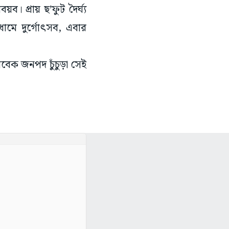
। প্রায় ছ’ফুট দৈর্ঘ্য
ধামে দুর্গোৎসব, এবার
সাবেক জনপদ চুঁচুড়া সেই