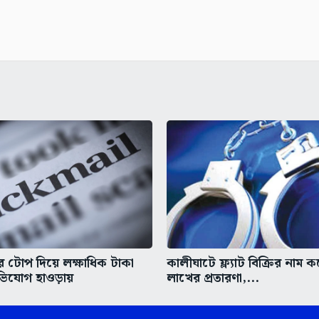
 টোপ দিয়ে লক্ষাধিক টাকা
কালীঘাটে ফ্ল্যাট বিক্রির নাম 
িযোগ হাওড়ায়
লাখের প্রতারণা,...