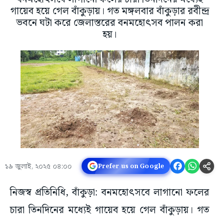
গায়েব হয়ে গেল বাঁকুড়ায়। গত মঙ্গলবার বাঁকুড়ার রবীন্দ্র
ভবনে ঘটা করে জেলাস্তরের বনমহোৎসব পালন করা
হয়।
১৯ জুলাই, ২০২৫ ০৪:০০
Prefer us on Google
নিজস্ব প্রতিনিধি, বাঁকুড়া: বনমহোৎসবে লাগানো ফলের
চারা তিনদিনের মধ্যেই গায়েব হয়ে গেল বাঁকুড়ায়। গত