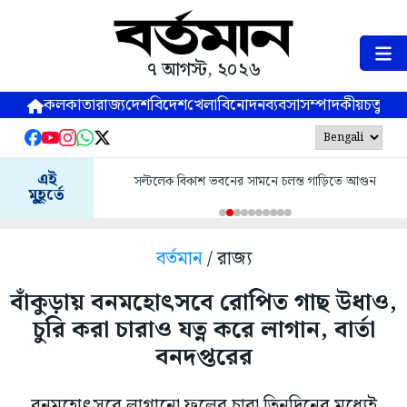
৭ আগস্ট, ২০২৬
কলকাতা
রাজ্য
দেশ
বিদেশ
খেলা
বিনোদন
ব্যবসা
সম্পাদকীয়
চতুষ্পর্ণ
এই
সল্টলেক বিকাশ ভবনের সামনে চলন্ত গাড়িতে আগুন
মুহূর্তে
বর্তমান
/ রাজ্য
বাঁকুড়ায় বনমহোৎসবে রোপিত গাছ উধাও,
চুরি করা চারাও যত্ন করে লাগান, বার্তা
বনদপ্তরের
বনমহোৎসবে লাগানো ফলের চারা তিনদিনের মধ্যেই