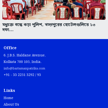
মধুচক্র বন্ধে কড়া পুলিশ, খড়্গপুরের হোটেলগুলিতে ১৩
দফা...
Office
6, J.B.S. Haldane Avenue,
Kolkata 700 105, India.
info@bartamanpatrika.com
+91 - 33 2251 3292 / 93
Links
Home
About Us