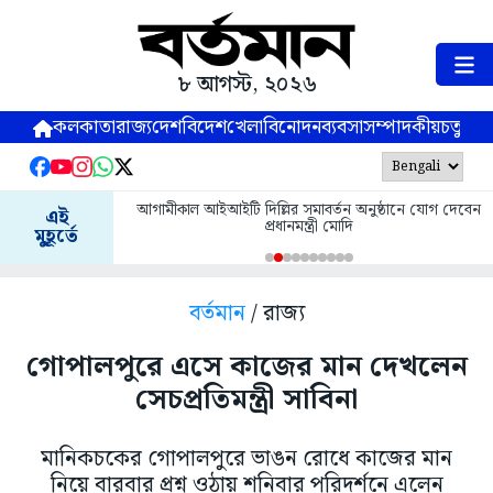
৮ আগস্ট, ২০২৬
কলকাতা
রাজ্য
দেশ
বিদেশ
খেলা
বিনোদন
ব্যবসা
সম্পাদকীয়
চতুষ্পর্ণ
আগামীকাল আইআইটি দিল্লির সমাবর্তন অনুষ্ঠানে যোগ দেবেন
এই
প্রধানমন্ত্রী মোদি
মুহূর্তে
বর্তমান
/ রাজ্য
গোপালপুরে এসে কাজের মান দেখলেন
সেচপ্রতিমন্ত্রী সাবিনা
মানিকচকের গোপালপুরে ভাঙন রোধে কাজের মান
নিয়ে বারবার প্রশ্ন ওঠায় শনিবার পরিদর্শনে এলেন