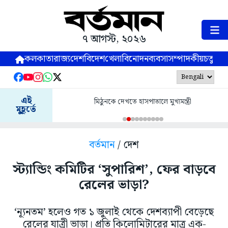
৭ আগস্ট, ২০২৬
কলকাতা
রাজ্য
দেশ
বিদেশ
খেলা
বিনোদন
ব্যবসা
সম্পাদকীয়
চতুষ্পর্ণ
এই
মিঠুনকে দেখতে হাসপাতালে মুখ্যমন্ত্রী
মুহূর্তে
বর্তমান
/ দেশ
স্ট্যান্ডিং কমিটির ‘সুপারিশ’, ফের বাড়বে
রেলের ভাড়া?
‘ন্যূনতম’ হলেও গত ১ জুলাই থেকে দেশব্যাপী বেড়েছে
রেলের যাত্রী ভাড়া। প্রতি কিলোমিটারের মাত্র এক-