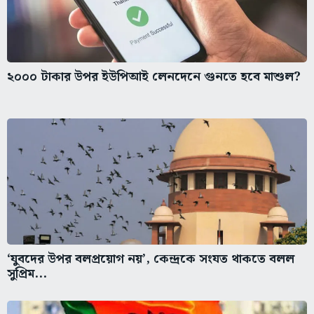
২০০০ টাকার উপর ইউপিআই লেনদেনে গুনতে হবে মাশুল?
‘যুবদের উপর বলপ্রয়োগ নয়’, কেন্দ্রকে সংযত থাকতে বলল
সুপ্রিম...