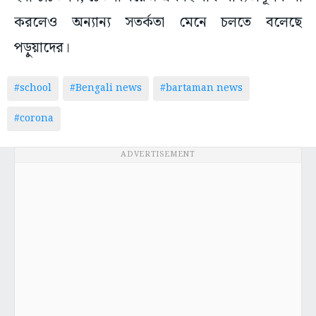
করলেও অন্যান্য সতর্কতা মেনে চলতে বলেছে
পড়ুয়াদের।
#school
#Bengali news
#bartaman news
#corona
ADVERTISEMENT