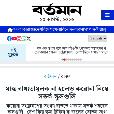
১০ আগস্ট, ২০২৬
কলকাতা
রাজ্য
দেশ
বিদেশ
খেলা
বিনোদন
ব্যবসা
সম্পাদকীয়
চতুষ্পর্ণ
গত এক সপ্তাহ ধরে জলপাইগুড়ি পুরসভায় আসছেন না
এই
চেয়ারম্যান সৈকত চট্টোপাধ্যায়, ভোগান্তিতে সাধারণ মানুষ
মুহূর্তে
বর্তমান
/ রাজ্য
মাস্ক বাধ্যতামূলক না হলেও করোনা নিয়ে
সতর্ক স্কুলগুলি
করোনা সংক্রমণের সংখ্যা বাড়তে থাকায় সতর্ক শহরের
স্কুলগুলি। বেশ কিছু স্কুল টিফিন বা জলের বোতল ভাগ