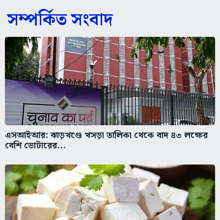
সম্পর্কিত সংবাদ
এসআইআর: ঝাড়খণ্ডে খসড়া তালিকা থেকে বাদ ৪৩ লক্ষের
বেশি ভোটারের...