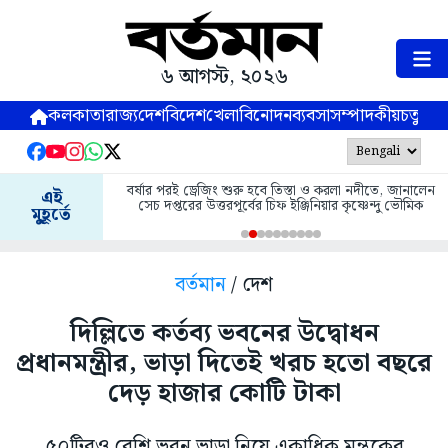
৬ আগস্ট, ২০২৬
কলকাতা
রাজ্য
দেশ
বিদেশ
খেলা
বিনোদন
ব্যবসা
সম্পাদকীয়
চতুষ্পর্ণ
বর্ষার পরই ড্রেজিং শুরু হবে তিস্তা ও করলা নদীতে, জানালেন
এই
সেচ দপ্তরের উত্তরপূর্বের চিফ ইঞ্জিনিয়ার কৃষ্ণেন্দু ভৌমিক
মুহূর্তে
বর্তমান
/ দেশ
দিল্লিতে কর্তব্য ভবনের উদ্বোধন
প্রধানমন্ত্রীর, ভাড়া দিতেই খরচ হতো বছরে
দেড় হাজার কোটি টাকা
৫০টিরও বেশি ভবন ভাড়া নিয়ে একাধিক মন্ত্রকের