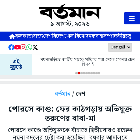
৯ আগস্ট, ২০২৬
কলকাতা
রাজ্য
দেশ
বিদেশ
খেলা
বিনোদন
ব্যবসা
সম্পাদকীয়
চতুষ্পর্ণ
ময়নাগুড়িতে জাতীয় সড়কে মহিলার গলা থেকে সোনার চেন
এই
ছিনতাই
মুহূর্তে
বর্তমান
/ দেশ
পোরসে কাণ্ড: ফের কাঠগড়ায় অভিযুক্ত
তরুণের বাবা-মা
পোরসে কাণ্ডে অভিযুক্তকে বাঁচাতে দ্বিতীয়বারও রক্তেন
নমুনা বদলের চেষ্টা করা হয়েছিল। বুধবার আদালতে