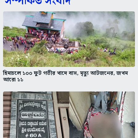
সম্পর্কিত সংবাদ
হিমাচলে ১০০ ফুট গভীর খাদে বাস, মৃত্যু আটজনের, জখম
আরো ১১