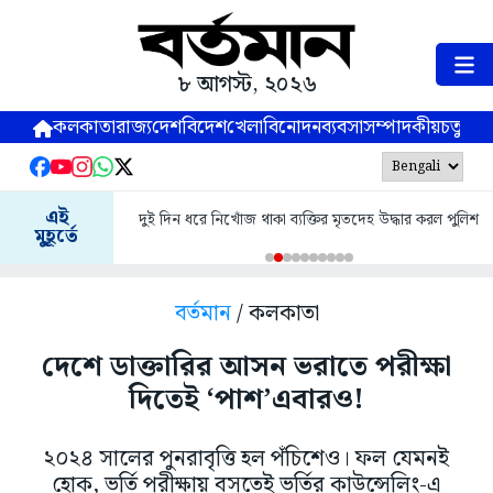
৮ আগস্ট, ২০২৬
কলকাতা
রাজ্য
দেশ
বিদেশ
খেলা
বিনোদন
ব্যবসা
সম্পাদকীয়
চতুষ্পর্ণ
এই
দুই দিন ধরে নিখোঁজ থাকা ব্যক্তির মৃতদেহ উদ্ধার করল পুলিশ
মুহূর্তে
বর্তমান
/ কলকাতা
দেশে ডাক্তারির আসন ভরাতে পরীক্ষা
দিতেই ‘পাশ’এবারও!
২০২৪ সালের পুনরাবৃত্তি হল পঁচিশেও। ফল যেমনই
হোক, ভর্তি পরীক্ষায় বসতেই ভর্তির কাউন্সেলিং-এ