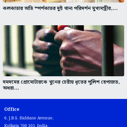
কলকাতার অতি স্পর্শকাতর দুই থানা পরিদর্শন মুখ্যমন্ত্রীর,...
দমদমের প্রোমোটারকে খুনের চেষ্টায় ধৃতের পুলিশ হেপাজত,
অধরা...
Office
6, J.B.S. Haldane Avenue,
Kolkata 700 105, India.