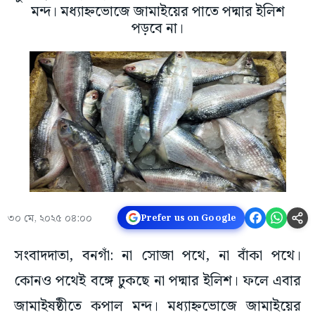
মন্দ। মধ্যাহ্নভোজে জামাইয়ের পাতে পদ্মার ইলিশ
পড়বে না।
৩০ মে, ২০২৫ ০৪:০০
Prefer us on Google
সংবাদদাতা, বনগাঁ: না সোজা পথে, না বাঁকা পথে।
কোনও পথেই বঙ্গে ঢুকছে না পদ্মার ইলিশ। ফলে এবার
জামাইষষ্ঠীতে কপাল মন্দ। মধ্যাহ্নভোজে জামাইয়ের