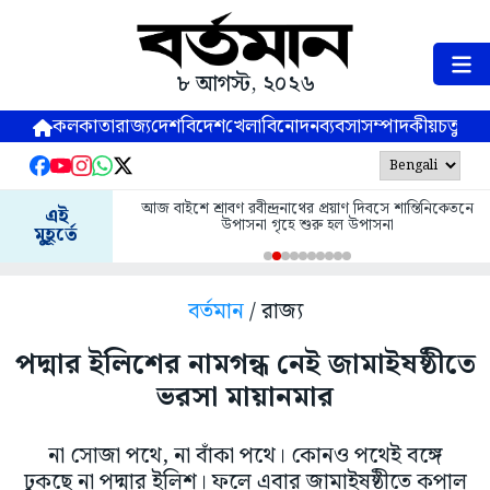
৮ আগস্ট, ২০২৬
কলকাতা
রাজ্য
দেশ
বিদেশ
খেলা
বিনোদন
ব্যবসা
সম্পাদকীয়
চতুষ্পর্ণ
আজ বাইশে শ্রাবণ রবীন্দ্রনাথের প্রয়াণ দিবসে শান্তিনিকেতনে
এই
উপাসনা গৃহে শুরু হল উপাসনা
মুহূর্তে
বর্তমান
/ রাজ্য
পদ্মার ইলিশের নামগন্ধ নেই জামাইষষ্ঠীতে
ভরসা মায়ানমার
না সোজা পথে, না বাঁকা পথে। কোনও পথেই বঙ্গে
ঢুকছে না পদ্মার ইলিশ। ফলে এবার জামাইষষ্ঠীতে কপাল