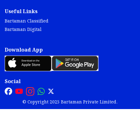
Useful Links
Bartaman Classified
Bartaman Digital
Download App
Social
© Copyright 2025 Bartaman Private Limited.