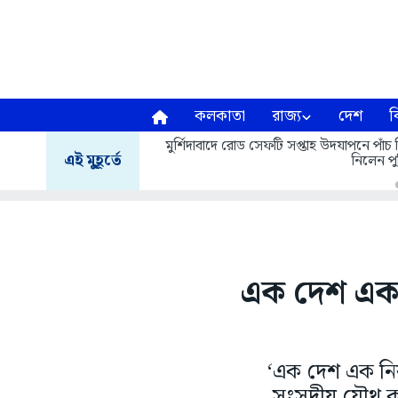
কলকাতা
রাজ্য
দেশ
ব
মুর্শিদাবাদে রোড সেফটি সপ্তাহ উদযাপনে পা
এই মুহূর্তে
নিলেন পু
এক দেশ এক 
‘এক দেশ এক নির্ব
সংসদীয় যৌথ কমি