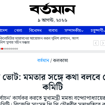
৯ আগস্ট, ২০২৬
িদেশ
খেলা
বিনোদন
ব্যবসা
সম্পাদকীয়
চতুষ্পর্ণী
ঁচ কিলোমিটার ম্যারাথনের আয়োজন করল পুলিশ প্রশাসন, অংশ
লিশ সুপার সচিন মক্কার
বর্তমান
/ কলকাতা
ভোট: মমতার সঙ্গে কথা বলবে
কমিটি
াচন’ কার্যকর করতে মুখ্যমন্ত্রী মমতা বন্দ্যোপাধ্যায়
টি। বিজেপি সাংসদ পি পি চৌধুরীর সভাপতিত্বে কমিট