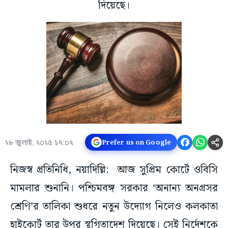
দিয়েছে।
২৮ জুলাই, ২০২৫ ১৭:০৭
Prefer us on Google
নিজস্ব প্রতিনিধি, নয়াদিল্লি: আজ সুপ্রিম কোর্টে ওবিসি
মামলার শুনানি। পশ্চিমবঙ্গ সরকার ‘অনান্য অনগ্রসর
শ্রেণি’র তালিকা শুধরে নতুন উদ্যোগ নিলেও কলকাতা
হাইকোর্ট তার উপর স্থগিতাদেশ দিয়েছে। সেই নির্দেশকে