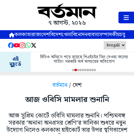
৭ আগস্ট, ২০২৬
কলকাতা
রাজ্য
দেশ
বিদেশ
খেলা
বিনোদন
ব্যবসা
সম্পাদকীয়
চতুষ্পর্ণ
বিডিও অফিসে পড়ে রয়েছে পিএইচইর সিল দেওয়া জলের
এই
পাউচ! সরকারি অর্থ অপচয়ের অভিযোগ
মুহূর্তে
বর্তমান
/ দেশ
আজ ওবিসি মামলার শুনানি
আজ সুপ্রিম কোর্টে ওবিসি মামলার শুনানি। পশ্চিমবঙ্গ
সরকার ‘অনান্য অনগ্রসর শ্রেণি’র তালিকা শুধরে নতুন
উদ্যোগ নিলেও কলকাতা হাইকোর্ট তার উপর স্থগিতাদেশ