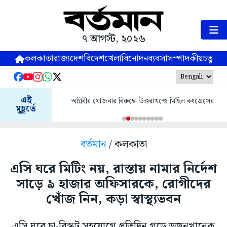
৭ আগস্ট, ২০২৬
কলকাতা
রাজ্য
দেশ
বিদেশ
খেলা
বিনোদন
ব্যবসা
সম্পাদকীয়
চতুষ্পর্ণ
এই
অগ্নিবীর যোজনার বিরুদ্ধে উত্তরাখণ্ডে মিছিল কংগ্রেসের
মুহূর্তে
বর্তমান
/ কলকাতা
এসি ঘরে মিটিং নয়, রাস্তায় নামার নির্দেশ
সাড়ে ৯ হাজার অফিসারকে, রোগীদের
খোঁজ নিন, কড়া স্বাস্থ্যভবন
এসি ঘরে চা-বিস্কুট সহযোগে প্রতিদিন গড়ে ডজনখানেক