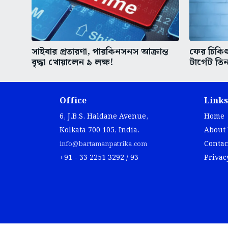
সাইবার প্রতারণা, পারকিনসনস আক্রান্ত
ফের চিকিৎস
বৃদ্ধা খোয়ালেন ৯ লক্ষ!
টার্গেট তিন
Office
Links
6, J.B.S. Haldane Avenue,
Home
Kolkata 700 105, India.
About
Contac
info@bartamanpatrika.com
+91 - 33 2251 3292 / 93
Privac