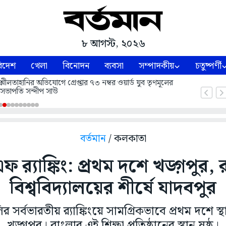
৮ আগস্ট, ২০২৬
িদেশ
খেলা
বিনোদন
ব্যবসা
সম্পাদকীয়
চতুষ্পর্ণী
্লীলতাহানির অভিযোগে গ্রেপ্তার ৭৩ নম্বর ওয়ার্ড যুব তৃণমূলের
তন সভাপতি সন্দীপ সাউ
বর্তমান
/ কলকাতা
্যাঙ্কিং: প্রথম দশে খড়্গপুর, 
বিশ্ববিদ্যালয়ের শীর্ষে যাদবপুর
গুলির সর্বভারতীয় র‌্যাঙ্কিংয়ে সামগ্রিকভাবে প্রথম দশ
খড়্গপুর। বাংলার এই শিক্ষা প্রতিষ্ঠানের স্থান ষষ্ঠ।