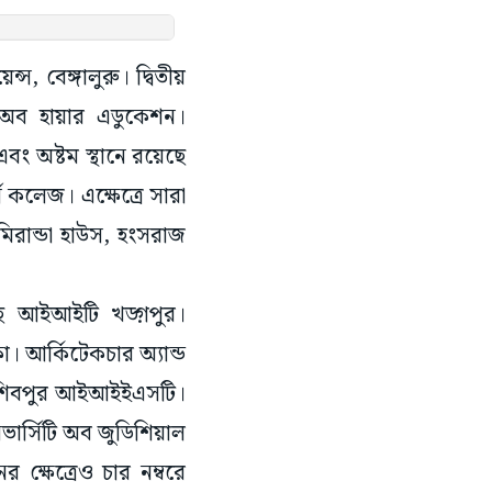
ন্স, বেঙ্গালুরু। দ্বিতীয়
মি অব হায়ার এডুকেশন।
 এবং অষ্টম স্থানে রয়েছে
 কলেজ। এক্ষেত্রে সারা
মিরান্ডা হাউস, হংসরাজ
েয়েছে আইআইটি খড়্গপুর।
। আর্কিটেকচার অ্যান্ড
েছে শিবপুর আইআইইএসটি।
িভার্সিটি অব জুডিশিয়াল
 ক্ষেত্রেও চার নম্বরে