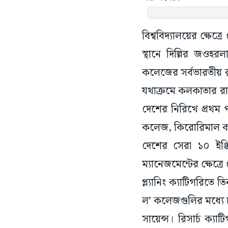
বিশ্ববিদ্যালয়ের ক্ষেত্র
স্থানে দিল্লির জওহর
কলেজের সর্বভারতীয় র‌্য
যথাক্রমে কলকাতার রাম
দেশের নিরিখে প্রথম প
কলেজ, কিরোরিমাল ক
দেশের সেরা ১০ ইঞ্জিন
ম্যানেজমেন্টের ক্ষেত
প্ল্যানিং ক্যাটিগরিত
ল’ কলেজগুলির মধ্যে চত
সায়েন্স। রিসার্চ ক্য