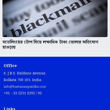
মডেলিংয়ের টোপ দিয়ে লক্ষাধিক টাকা তোলার অভিযোগ
হাওড়ায়
Office
6, J.B.S. Haldane Avenue,
Kolkata 700 105, India.
info@bartamanpatrika.com
+91 - 33 2251 3292 / 93
Links