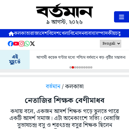
৯ আগস্ট, ২০২৬
কলকাতা
রাজ্য
দেশ
বিদেশ
খেলা
বিনোদন
ব্যবসা
সম্পাদকীয়
চতুষ্পর্ণ
এই
আগামী কয়েক ঘণ্টার মধ্যে পশ্চিম বর্ধমানে ঝড়-বৃষ্টির সম্ভাবনা
মুহূর্তে
বর্তমান
/ কলকাতা
নেতাজির শিক্ষক বেণীমাধব
কথায় বলে, একজন আদর্শ শিক্ষক গড়ে তুলতে পারে
একটি আদর্শ সমাজ। এটা অনেকাংশে সত্যি। নেতাজি
সুভাষচন্দ্র বসু ও শরৎচন্দ্র বসুর শিক্ষক ছিলেন