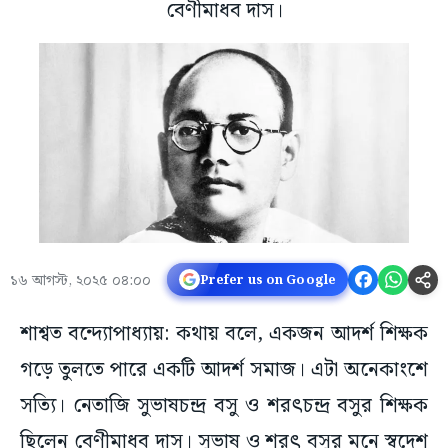
বেণীমাধব দাস।
১৬ আগস্ট, ২০২৫ ০৪:০০
Prefer us on Google
শাশ্বত বন্দ্যোপাধ্যায়: কথায় বলে, একজন আদর্শ শিক্ষক
গড়ে তুলতে পারে একটি আদর্শ সমাজ। এটা অনেকাংশে
সত্যি। নেতাজি সুভাষচন্দ্র বসু ও শরৎচন্দ্র বসুর শিক্ষক
ছিলেন বেণীমাধব দাস। সুভাষ ও শরৎ বসুর মনে স্বদেশ