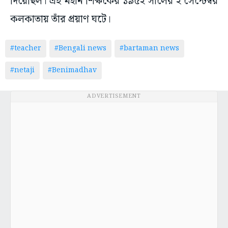
দিয়েছিল। এই মহান শিক্ষকের ১৯৫২ সালের ২ সেপ্টেম্বর
কলকাতায় তাঁর প্রয়াণ ঘটে।
#teacher
#Bengali news
#bartaman news
#netaji
#Benimadhav
ADVERTISEMENT