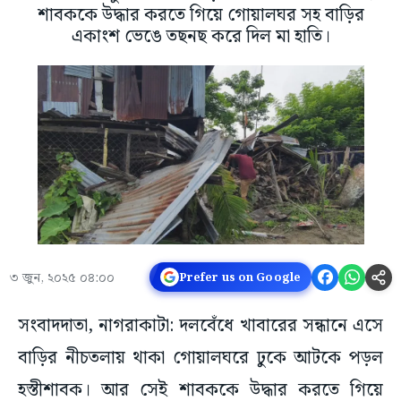
শাবককে উদ্ধার করতে গিয়ে গোয়ালঘর সহ বাড়ির
একাংশ ভেঙে তছনছ করে দিল মা হাতি।
৩ জুন, ২০২৫ ০৪:০০
Prefer us on Google
সংবাদদাতা, নাগরাকাটা: দলবেঁধে খাবারের সন্ধানে এসে
বাড়ির নীচতলায় থাকা গোয়ালঘরে ঢুকে আটকে পড়ল
হস্তীশাবক। আর সেই শাবককে উদ্ধার করতে গিয়ে