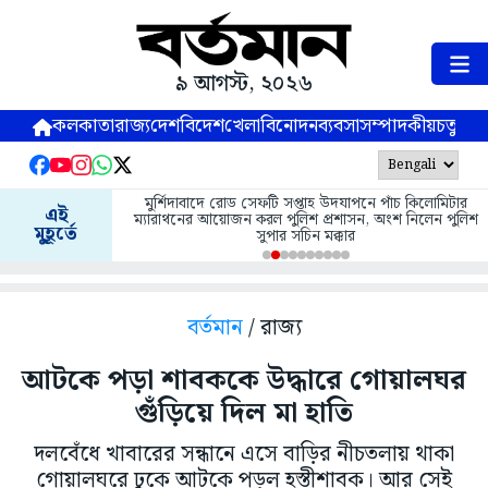
৯ আগস্ট, ২০২৬
কলকাতা
রাজ্য
দেশ
বিদেশ
খেলা
বিনোদন
ব্যবসা
সম্পাদকীয়
চতুষ্পর্ণ
মুর্শিদাবাদে রোড সেফটি সপ্তাহ উদযাপনে পাঁচ কিলোমিটার
এই
ম্যারাথনের আয়োজন করল পুলিশ প্রশাসন, অংশ নিলেন পুলিশ
মুহূর্তে
সুপার সচিন মক্কার
বর্তমান
/ রাজ্য
আটকে পড়া শাবককে উদ্ধারে গোয়ালঘর
গুঁড়িয়ে দিল মা হাতি
দলবেঁধে খাবারের সন্ধানে এসে বাড়ির নীচতলায় থাকা
গোয়ালঘরে ঢুকে আটকে পড়ল হস্তীশাবক। আর সেই