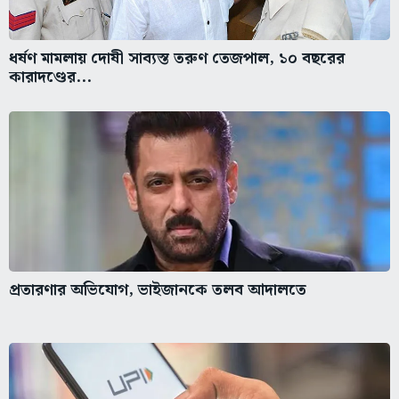
ধর্ষণ মামলায় দোষী সাব্যস্ত তরুণ তেজপাল, ১০ বছরের
কারাদণ্ডের...
প্রতারণার অভিযোগ, ভাইজানকে তলব আদালতে