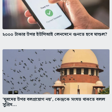
২০০০ টাকার উপর ইউপিআই লেনদেনে গুনতে হবে মাশুল?
‘যুবদের উপর বলপ্রয়োগ নয়’, কেন্দ্রকে সংযত থাকতে বলল
সুপ্রিম...