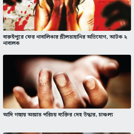
বারুইপুরে ফের নাবালিকার শ্লীলতাহানির অভিযোগ, আটক ২
নাবালক
আদি গঙ্গায় অজ্ঞাত পরিচয় ব্যক্তির দেহ উদ্ধার, চাঞ্চল্য