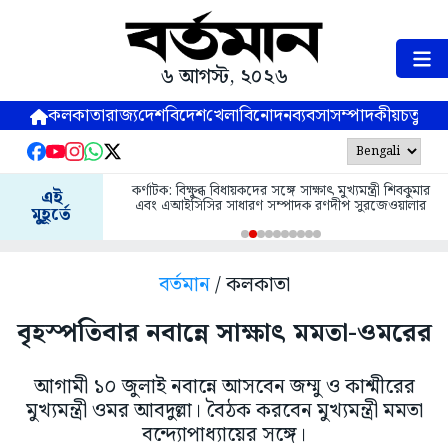
৬ আগস্ট, ২০২৬
কলকাতা
রাজ্য
দেশ
বিদেশ
খেলা
বিনোদন
ব্যবসা
সম্পাদকীয়
চতুষ্পর্ণ
কর্ণাটক: বিক্ষুব্ধ বিধায়কদের সঙ্গে সাক্ষাৎ মুখ্যমন্ত্রী শিবকুমার
এই
এবং এআইসিসির সাধারণ সম্পাদক রণদীপ সুরজেওয়ালার
মুহূর্তে
বর্তমান
/ কলকাতা
বৃহস্পতিবার নবান্নে সাক্ষাৎ মমতা-ওমরের
আগামী ১০ জুলাই নবান্নে আসবেন জম্মু ও কাশ্মীরের
মুখ্যমন্ত্রী ওমর আবদুল্লা। বৈঠক করবেন মুখ্যমন্ত্রী মমতা
বন্দ্যোপাধ্যায়ের সঙ্গে।