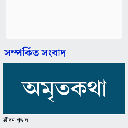
সম্পর্কিত সংবাদ
জীবন-শৃঙ্খল