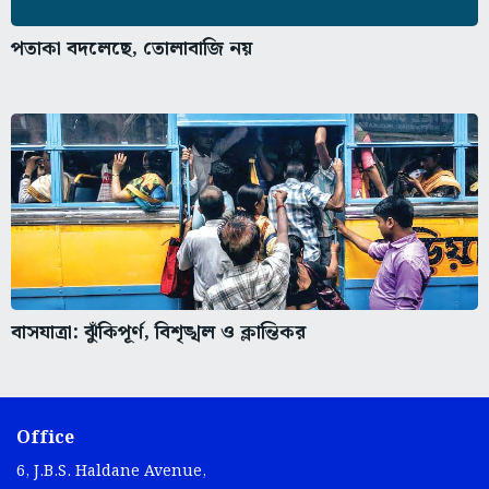
পতাকা বদলেছে, তোলাবাজি নয়
বাসযাত্রা: ঝুঁকিপূর্ণ, বিশৃঙ্খল ও ক্লান্তিকর
Office
6, J.B.S. Haldane Avenue,