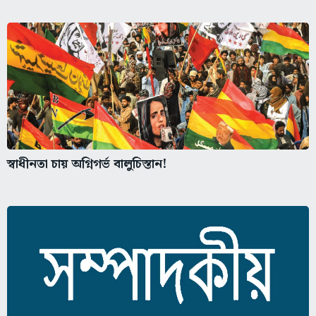
স্বাধীনতা চায় অগ্নিগর্ভ বালুচিস্তান!