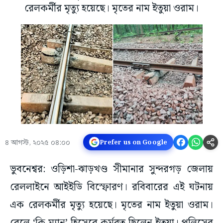
রেলকর্মীর মৃত্যু হয়েছে। মৃতের নাম ইতুয়া ওরাম।
৪ আগস্ট, ২০২৫ ০৪:০০
Prefer us on Google
ভুবনেশ্বর: ওড়িশা-ঝাড়খণ্ড সীমানার সুন্দরগড় জেলায়
রেললাইনে আইইডি বিস্ফোরণ। রবিবারের এই ঘটনায়
এক রেলকর্মীর মৃত্যু হয়েছে। মৃতের নাম ইতুয়া ওরাম।