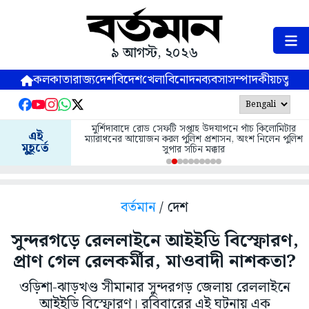
৯ আগস্ট, ২০২৬
কলকাতা
রাজ্য
দেশ
বিদেশ
খেলা
বিনোদন
ব্যবসা
সম্পাদকীয়
চতুষ্পর্ণ
মুর্শিদাবাদে রোড সেফটি সপ্তাহ উদযাপনে পাঁচ কিলোমিটার
এই
ম্যারাথনের আয়োজন করল পুলিশ প্রশাসন, অংশ নিলেন পুলিশ
মুহূর্তে
সুপার সচিন মক্কার
বর্তমান
/ দেশ
সুন্দরগড়ে রেললাইনে আইইডি বিস্ফোরণ,
প্রাণ গেল রেলকর্মীর, মাওবাদী নাশকতা?
ওড়িশা-ঝাড়খণ্ড সীমানার সুন্দরগড় জেলায় রেললাইনে
আইইডি বিস্ফোরণ। রবিবারের এই ঘটনায় এক