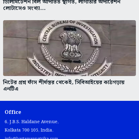
ডিলিমিটেশন বিল আপাতত স্থগিত, লাগাতার অপারেশন
লোটাসেও সংখ্যা...
নিটের প্রশ্ন ফাঁস শীর্ষস্তর থেকেই, সিবিআইয়ের কাঠগড়ায়
এনটিএ
Office
6, J.B.S. Haldane Avenue,
Kolkata 700 105, India.
info@bartamanpatrika.com