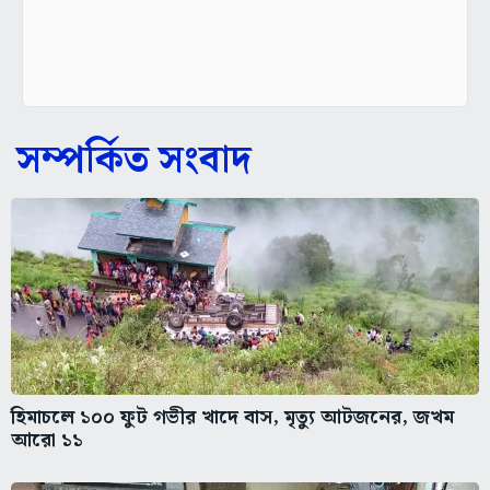
সম্পর্কিত সংবাদ
হিমাচলে ১০০ ফুট গভীর খাদে বাস, মৃত্যু আটজনের, জখম
আরো ১১