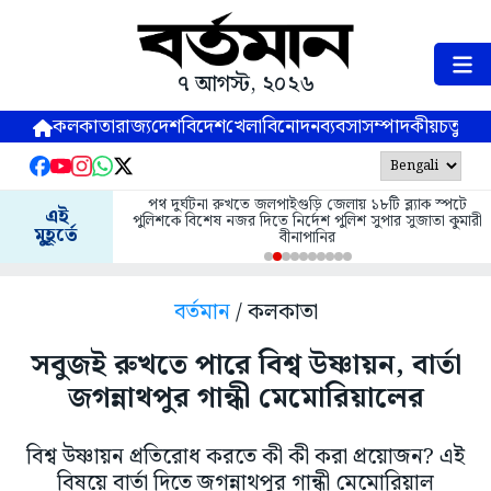
৭ আগস্ট, ২০২৬
কলকাতা
রাজ্য
দেশ
বিদেশ
খেলা
বিনোদন
ব্যবসা
সম্পাদকীয়
চতুষ্পর্ণ
পথ দুর্ঘটনা রুখতে জলপাইগুড়ি জেলায় ১৮টি ব্ল্যাক স্পটে
এই
পুলিশকে বিশেষ নজর দিতে নির্দেশ পুলিশ সুপার সুজাতা কুমারী
মুহূর্তে
বীনাপানির
বর্তমান
/ কলকাতা
সবুজই রুখতে পারে বিশ্ব উষ্ণায়ন, বার্তা
জগন্নাথপুর গান্ধী মেমোরিয়ালের
বিশ্ব উষ্ণায়ন প্রতিরোধ করতে কী কী করা প্রয়োজন? এই
বিষয়ে বার্তা দিতে জগন্নাথপুর গান্ধী মেমোরিয়াল