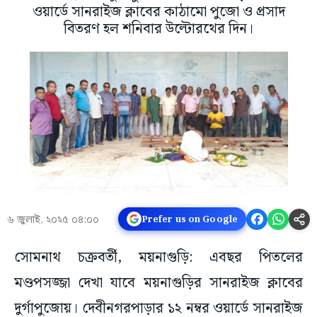
ওয়ার্ডে সানরাইজ ক্লাবের কাঠামো পুজো ও প্রসাদ
বিতরণ হল শনিবার উল্টোরথের দিন।
৬ জুলাই, ২০২৫ ০৪:০০
Prefer us on Google
সোমনাথ চক্রবর্তী, ময়নাগুড়ি: এবছর পিতলের
মণ্ডপসজ্জা দেখা যাবে ময়নাগুড়ির সানরাইজ ক্লাবের
দুর্গাপুজোয়। দেবীনগরপাড়ার ১২ নম্বর ওয়ার্ডে সানরাইজ