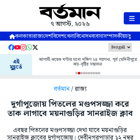
৭ আগস্ট, ২০২৬
কলকাতা
রাজ্য
দেশ
বিদেশ
খেলা
বিনোদন
ব্যবসা
সম্পাদকীয়
চতুষ্পর্ণ
আগামী কয়েক ঘণ্টার মধ্যে দক্ষিণ ২৪ পরগনা, পূর্ব মেদিনীপুরে
এই
ঝড়-বৃষ্টির সম্ভাবনা
মুহূর্তে
বর্তমান
/ রাজ্য
দুর্গাপুজোয় পিতলের মণ্ডপসজ্জা করে
তাক লাগাবে ময়নাগুড়ির সানরাইজ ক্লাব
এবছর পিতলের মণ্ডপসজ্জা দেখা যাবে ময়নাগুড়ির
সানরাইজ ক্লাবের দুর্গাপুজোয়। দেবীনগরপাড়ার ১২ নম্বর