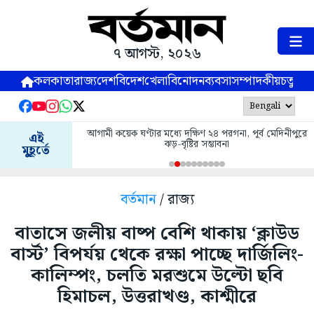
৭ আগস্ট, ২০২৬
কলকাতা
রাজ্য
দেশ
বিদেশ
খেলা
বিনোদন
ব্যবসা
সম্পাদকীয়
চতুষ্পর্ণ
আগামী কয়েক ঘণ্টার মধ্যে দক্ষিণ ২৪ পরগনা, পূর্ব মেদিনীপুরে
এই
ঝড়-বৃষ্টির সম্ভাবনা
মুহূর্তে
বর্তমান
/ রাজ্য
বাতাসে জলীয় বাষ্প বেশি থাকায় ‘ক্লাউড
বার্স্ট’ বিপর্যয় থেকে রক্ষা পাচ্ছে দার্জিলিং-
কালিম্পং, চলতি মরশুমে উল্টো ছবি
হিমাচল, উত্তরাখণ্ড, কাশ্মীরে