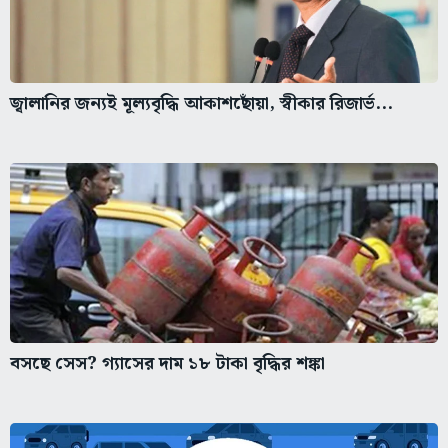
জ্বালানির জন্যই মূল্যবৃদ্ধি আকাশছোঁয়া, স্বীকার রিজার্ভ...
বসছে সেস? গ্যাসের দাম ১৮ টাকা বৃদ্ধির শঙ্কা