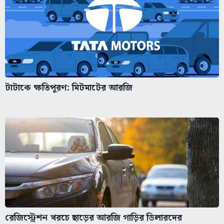
টাটাকে ক্ষতিপূরণ: মিটমাটের আরজি
রেজিস্ট্রেশন খরচে ছাড়ের আরজি গাড়ির ডিলারদের