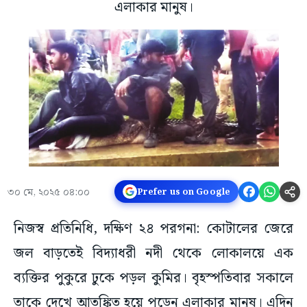
এলাকার মানুষ।
৩০ মে, ২০২৫ ০৪:০০
Prefer us on Google
নিজস্ব প্রতিনিধি, দক্ষিণ ২৪ পরগনা: কোটালের জেরে
জল বাড়তেই বিদ্যাধরী নদী থেকে লোকালয়ে এক
ব্যক্তির পুকুরে ঢুকে পড়ল কুমির। বৃহস্পতিবার সকালে
তাকে দেখে আতঙ্কিত হয়ে পড়েন এলাকার মানুষ। এদিন