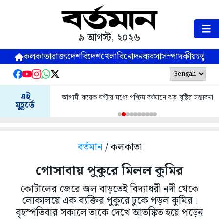
৯ আগস্ট, ২০২৬
কলকাতা
রাজ্য
দেশ
বিদেশ
খেলা
বিনোদন
ব্যবসা
সম্পাদকীয়
চতুষ্পর্ণ
এই
আগামী কয়েক ঘণ্টার মধ্যে পশ্চিম বর্ধমানে ঝড়-বৃষ্টির সম্ভাবনা
মুহূর্তে
বর্তমান
/ কলকাতা
গোসাবায় পুকুরে মিলল কুমির
কোটালের জেরে জল বাড়তেই বিদ্যাধরী নদী থেকে
লোকালয়ে এক ব্যক্তির পুকুরে ঢুকে পড়ল কুমির।
বৃহস্পতিবার সকালে তাকে দেখে আতঙ্কিত হয়ে পড়েন