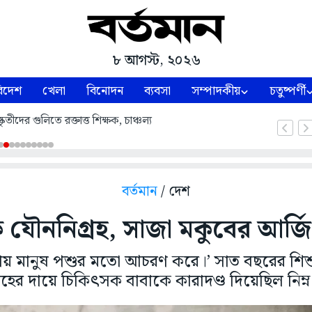
৮ আগস্ট, ২০২৬
িদেশ
খেলা
বিনোদন
ব্যবসা
সম্পাদকীয়
চতুষ্পর্ণী
তীদের গুলিতে রক্তাত্ত শিক্ষক, চাঞ্চল্য
বর্তমান
/ দেশ
 যৌননিগ্রহ, সাজা মকুবের আর্জ
্থায় মানুষ পশুর মতো আচরণ করে।’ সাত বছরের শিশ
রহের দায়ে চিকিৎসক বাবাকে কারাদণ্ড দিয়েছিল নিম