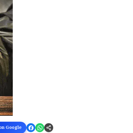
 on Google