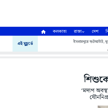
কলকাতা
রাজ্য
দেশ
ব
ইসলামপুরে শুটআউট, দুষ্কৃ
এই মুহূর্তে
শিশুকে
‘মদ্যপ অবস
যৌননিগ্