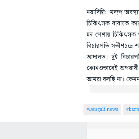
নয়াদিল্লি: ‘মদ্যপ অব
চিকিৎসক বাবাকে কারাদ
হন পেশায় চিকিৎসক ওই
বিচারপতি সতীশচন্দ্র 
আদালত। দুই বিচারপত
কোনওভাবেই অপরাধী 
আমরা বলছি না। কেনন
#Bengali news
#bar