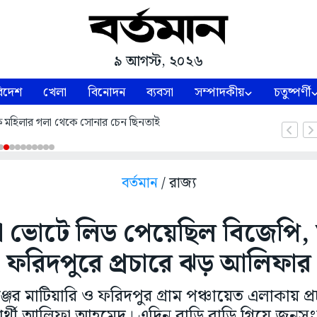
৯ আগস্ট, ২০২৬
িদেশ
খেলা
বিনোদন
ব্যবসা
সম্পাদকীয়
চতুষ্পর্ণী
কে মহিলার গলা থেকে সোনার চেন ছিনতাই
বর্তমান
/ রাজ্য
ভোটে লিড পেয়েছিল বিজেপি, ম
ফরিদপুরে প্রচারে ঝড় আলিফার
র মাটিয়ারি ও ফরিদপুর গ্রাম পঞ্চায়েত এলাকায় প
প্রার্থী আলিফা আহমেদ। এদিন বাড়ি বাড়ি গিয়ে জন