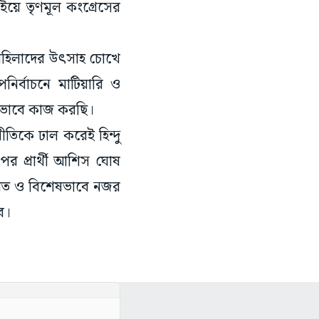
ইয়ে তৃণমূল কংগ্রেসের
রে মহিলাদের উৎসাহ চোখে
্বাচনে মাটিয়ারি ও
্ধভাবে কাজ করছি।
িকে ঢাল করেই হিন্দু
র প্রার্থী আশিস ঘোষ
ায়েত ও বিশেষভাবে নজর
ব।