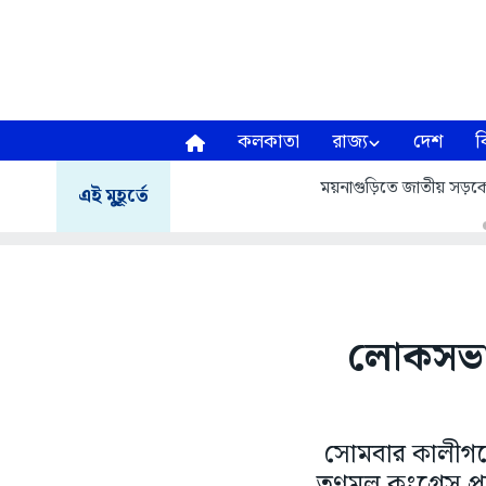
কলকাতা
রাজ্য
দেশ
ব
ময়নাগুড়িতে জাতীয় সড়
এই মুহূর্তে
লোকসভা 
সোমবার কালীগঞ্জে
তৃণমূল কংগ্রেস 