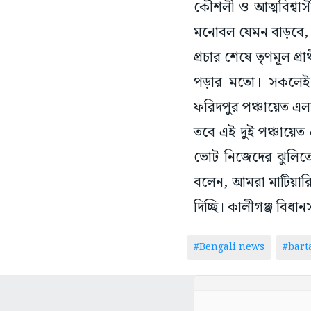
কৌশলী ও আত্মবিশ্বাসী
মনোবল যেমন বাড়বে, 
প্রচার শেষে তৃণমূল প্
পড়ার মতো। সকলেই 
ফরিদপুর পঞ্চায়েত এ
তবে এই দুই পঞ্চায়
ভোট নিজেদের ঝুলিতে 
বলেন, আমরা মাটিয়ারি
দিচ্ছি। কালীগঞ্জ বিধা
#Bengali news
#bar