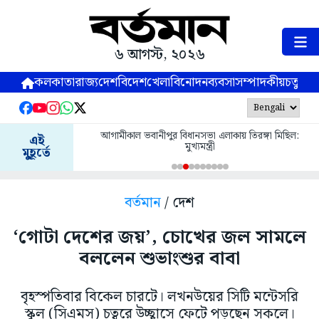
৬ আগস্ট, ২০২৬
কলকাতা
রাজ্য
দেশ
বিদেশ
খেলা
বিনোদন
ব্যবসা
সম্পাদকীয়
চতুষ্পর্ণ
আগামীকাল ভবানীপুর বিধানসভা এলাকায় তিরঙ্গা মিছিল:
এই
মুখ্যমন্ত্রী
মুহূর্তে
বর্তমান
/ দেশ
‘গোটা দেশের জয়’, চোখের জল সামলে
বললেন শুভাংশুর বাবা
বৃহস্পতিবার বিকেল চারটে। লখনউয়ের সিটি মন্টেসরি
স্কুল (সিএমস) চত্বরে উচ্ছ্বাসে ফেটে পড়ছেন সকলে।