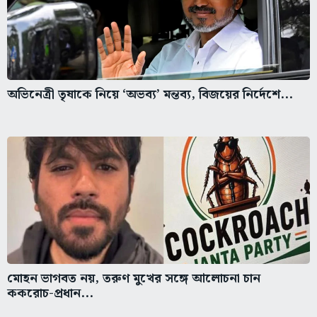
অভিনেত্রী তৃষাকে নিয়ে ‘অভব্য’ মন্তব্য, বিজয়ের নির্দেশে...
মোহন ভাগবত নয়, তরুণ মুখের সঙ্গে আলোচনা চান
ককরোচ-প্রধান...