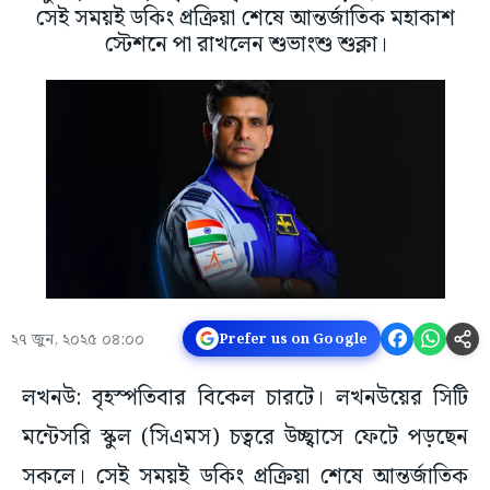
সেই সময়ই ডকিং প্রক্রিয়া শেষে আন্তর্জাতিক মহাকাশ
স্টেশনে পা রাখলেন শুভাংশু শুক্লা।
২৭ জুন, ২০২৫ ০৪:০০
Prefer us on Google
লখনউ: বৃহস্পতিবার বিকেল চারটে। লখনউয়ের সিটি
মন্টেসরি স্কুল (সিএমস) চত্বরে উচ্ছ্বাসে ফেটে পড়ছেন
সকলে। সেই সময়ই ডকিং প্রক্রিয়া শেষে আন্তর্জাতিক