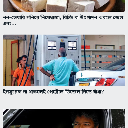
নন-ডেয়ারি পনিরে নিষেধাজ্ঞা, বিক্রি বা উৎপাদন করলে জেল
এবং...
ইনসুরেন্স না থাকলেই পেট্রোল-ডিজেল নিতে বাঁধা?