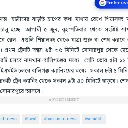
Prefer us
লকাতা: যাত্রীদের বাড়তি চাপের কথা মাথায় রেখে শিয়ালদহ দ
চালু হচ্ছে। আগামী ৫ জুন, বৃহস্পতিবার থেকে সংশ্লিষ্ট শ
াবে রেল। এগুলি শিয়ালদহ থেকে যাত্রা শুরু বা শেষ করবে
। প্রথম ট্রেনটি সন্ধ্যা ৬টা ৩৫ মিনিটে সোনারপুর থেকে ছ
রটি চলবে নামখানা-বালিগঞ্জের মধ্যে। সেটি ভোর ৫টা ১২
 ইএমইউ চলবে বালিগঞ্জ-ক্যানিংয়ের মধ্যে। সকাল ৮টা ৪ মিনিটে
টি ট্রেন ক্যানিং থেকে সকাল ৯টা ৪০ মিনিটে ছাড়বে। শেষ 
 সোনারপুরে আসবে।
ADVERTISEMENT
ali news
#local
#bartaman news
#seladah