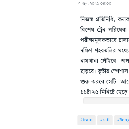
৩ জুন, ২০২৫ ০৪:০০
নিজস্ব প্রতিনিধি, ক
বিশেষ ট্রেন পরিষেবা 
পরীক্ষামূলকভাবে চাল
দক্ষিণ শহরতলির মধ্যে
নামখানা পৌঁছবে। অপ
ছাড়বে। তৃতীয় স্পেশাল
শুরু করবে সেটি। আরেক
১১টা ২৫ মিনিটে ছেড়ে
#train
#rail
#Beng