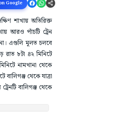
 on Google
ক্ষিণ শাখায় অতিরিক্ত
াখায় আরও পাঁচটি ট্রেন
 না। এগুলি মূলত চলবে
েড়ে রাত ৮টা ৪২ মিনিটে
 মিনিটে নামখানা থেকে
 বালিগঞ্জ থেকে যাত্রা
ট্রেনটি বালিগঞ্জ থেকে