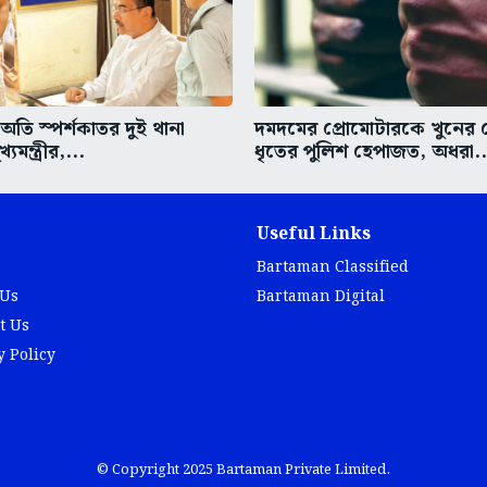
তি স্পর্শকাতর দুই থানা
দমদমের প্রোমোটারকে খুনের চে
্যমন্ত্রীর,...
ধৃতের পুলিশ হেপাজত, অধরা..
Useful Links
Bartaman Classified
 Us
Bartaman Digital
t Us
y Policy
© Copyright 2025 Bartaman Private Limited.