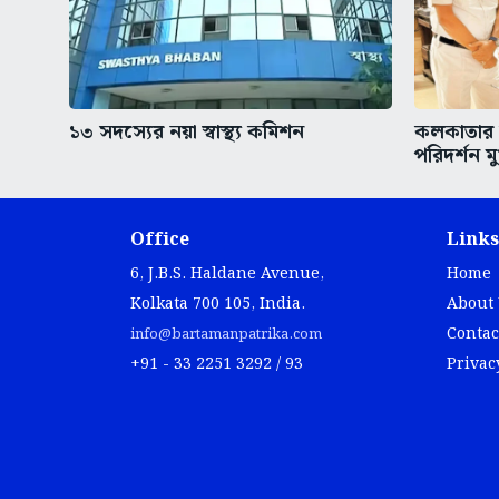
১৩ সদস্যের নয়া স্বাস্থ্য কমিশন
কলকাতার অ
পরিদর্শন মুখ
Office
Links
6, J.B.S. Haldane Avenue,
Home
Kolkata 700 105, India.
About
Contac
info@bartamanpatrika.com
+91 - 33 2251 3292 / 93
Privac