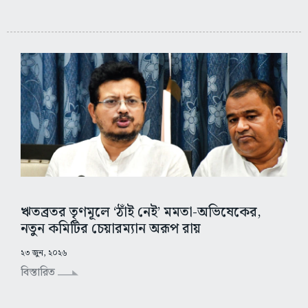
ঋতব্রতর তৃণমূলে ‘ঠাঁই নেই’ মমতা-অভিষেকের,
নতুন কমিটির চেয়ারম্যান অরূপ রায়
২৩ জুন, ২০২৬
বিস্তারিত