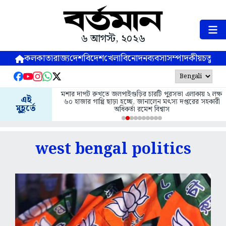
৬ আগস্ট, ২০২৬
কলকাতা
রাজ্য
দেশ
বিদেশ
খেলা
বিনোদন
ব্যবসা
সম্পাদকীয়
চতুষ্পর্ণ
মশার দাপট রুখতে জলপাইগুড়ির চারটি পুরসভা এলাকায় ২ লক্ষ
এই
৬০ হাজার গাপ্পি ছাড়া হচ্ছে, জানালেন মৎস্য দপ্তরের সহকারী
মুহূর্তে
অধিকর্তা রমেশ বিশ্বাস
west bengal politics