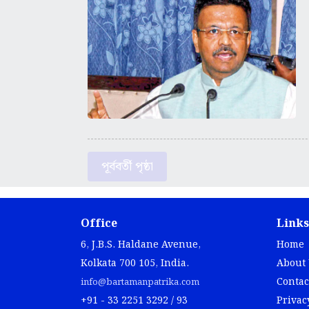
পূর্ববর্তী পৃষ্ঠা
Office
Links
6, J.B.S. Haldane Avenue,
Home
Kolkata 700 105, India.
About
Contac
info@bartamanpatrika.com
+91 - 33 2251 3292 / 93
Privac