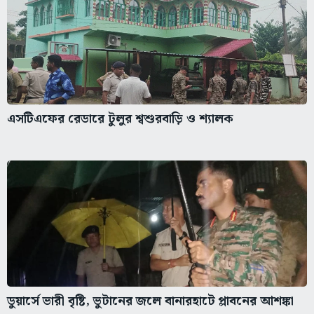
এসটিএফের রেডারে টুলুর শ্বশুরবাড়ি ও শ্যালক
ডুয়ার্সে ভারী বৃষ্টি, ভুটানের জলে বানারহাটে প্লাবনের আশঙ্কা