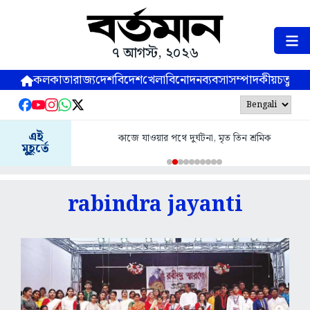
৭ আগস্ট, ২০২৬
কলকাতা
রাজ্য
দেশ
বিদেশ
খেলা
বিনোদন
ব্যবসা
সম্পাদকীয়
চতুষ্পর্ণ
এই
কাজে যাওয়ার পথে দুর্ঘটনা, মৃত তিন শ্রমিক
মুহূর্তে
rabindra jayanti