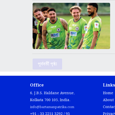
পূর্ববর্তী পৃষ্ঠা
Office
Links
6, J.B.S. Haldane Avenue,
Home
Kolkata 700 105, India.
About
Contac
info@bartamanpatrika.com
+91 - 33 2251 3292 / 93
Privac