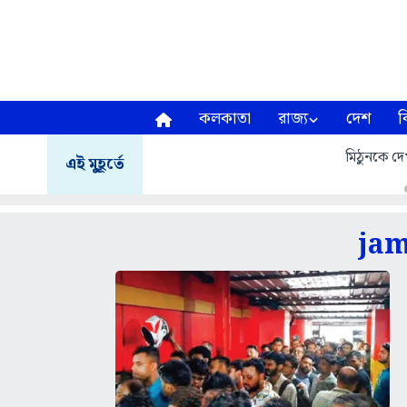
কলকাতা
রাজ্য
দেশ
ব
মিঠুনকে দেখ
এই মুহূর্তে
ja