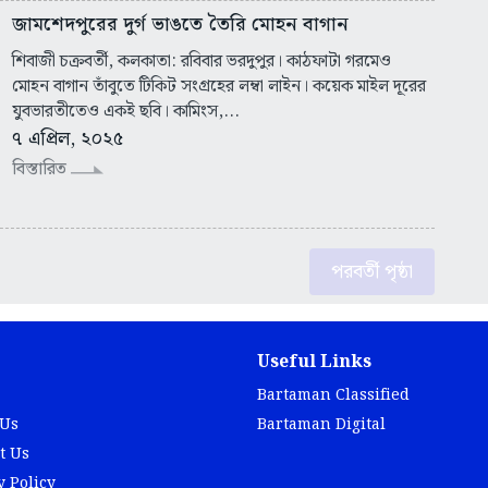
জামশেদপুরের দুর্গ ভাঙতে তৈরি মোহন বাগান
শিবাজী চক্রবর্তী, কলকাতা: রবিবার ভরদুপুর। কাঠফাটা গরমেও
মোহন বাগান তাঁবুতে টিকিট সংগ্রহের লম্বা লাইন। কয়েক মাইল দূরের
যুবভারতীতেও একই ছবি। কামিংস,...
৭ এপ্রিল, ২০২৫
বিস্তারিত
পরবর্তী পৃষ্ঠা
Useful Links
Bartaman Classified
 Us
Bartaman Digital
t Us
y Policy