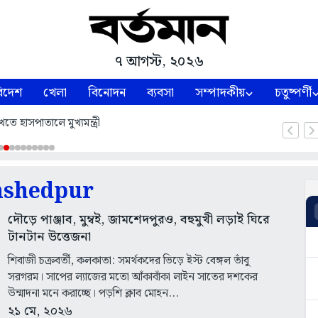
৭ আগস্ট, ২০২৬
িদেশ
খেলা
বিনোদন
ব্যবসা
সম্পাদকীয়
চতুষ্পর্ণী
তে হাসপাতালে মুখ্যমন্ত্রী
mshedpur
দৌড়ে পাঞ্জাব, মুম্বই, জামশেদপুরও, বহুমুখী লড়াই ঘিরে
টানটান উত্তেজনা
শিবাজী চক্রবর্তী, কলকাতা: সমর্থকদের ভিড়ে ইস্ট বেঙ্গল তাঁবু
সরগরম। সাপের ল্যাজের মতো আঁকাবাঁকা লাইন সাতের দশকের
উন্মাদনা মনে করাচ্ছে। পড়শি ক্লাব মোহন...
২১ মে, ২০২৬