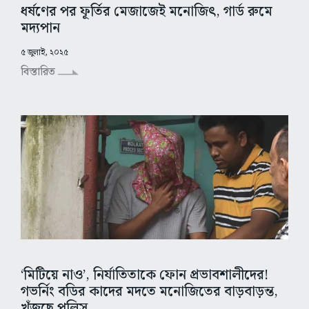
ধর্ষণের পর ফূর্তির মেজাজেই মনোজিৎ, গার্ড রুমে
মদ্যপান
৫ জুলাই, ২০২৫
বিস্তারিত
‘মিটিয়ে নাও’, নির্যাতিতাকে ফোন প্রভাবশালীদের!
গভর্নিং বডির কাদের মদতে মনোজিতের বাড়বাড়ন্ত,
খুঁজছে পুলিস