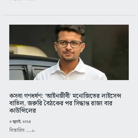
কসবা গণধর্ষণ: ‘আইনজীবী’ মনোজিতের লাইসেন্স
বাতিল, জরুরি বৈঠকের পর সিদ্ধান্ত রাজ্য বার
কাউন্সিলের
৩ জুলাই, ২০২৫
বিস্তারিত