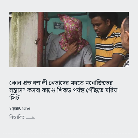
কোন প্রভাবশালী নেতাদের মদতে মনোজিতের
সন্ত্রাস? কসবা কাণ্ডে শিকড় পর্যন্ত পৌঁছতে মরিয়া
‘সিট’
২ জুলাই, ২০২৫
বিস্তারিত