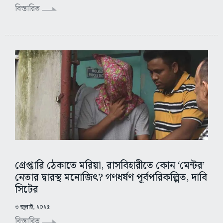
বিস্তারিত
গ্রেপ্তারি ঠেকাতে মরিয়া, রাসবিহারীতে কোন ‘মেন্টর’
নেতার দ্বারস্থ মনোজিৎ? গণধর্ষণ পূর্বপরিকল্পিত, দাবি
সিটের
৩ জুলাই, ২০২৫
বিস্তারিত