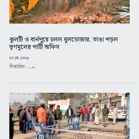
কুলটি ও বার্নপুরে চলল বুলডোজার, ভাঙা পড়ল
তৃণমূলের পার্টি অফিস
২০ মে, ২০২৬
বিস্তারিত