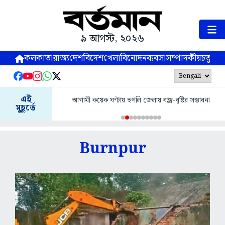
৯ আগস্ট, ২০২৬
কলকাতা
রাজ্য
দেশ
বিদেশ
খেলা
বিনোদন
ব্যবসা
সম্পাদকীয়
চতুষ্পর্ণ
এই
আগামী কয়েক ঘণ্টায় হুগলি জেলায় বজ্র-বৃষ্টির সম্ভাবনা
মুহূর্তে
Burnpur