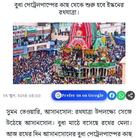
বুধা পেট্রেলপাম্পের কাছ থেকে শুরু হবে ইস্কনের
রথযাত্রা।
২৭ জুন, ২০২৫ ০৪:০০
Prefer us on Google
সুমন তেওয়ারি, আসানসোল: রথযাত্রা উপলক্ষ্যে সেজে
উঠেছে আসানসোল। বুধা মাঠে বসেছে রথের মেলা।
আজ রথের দিন আসানসোলের বুধা পেট্রেলপাম্পের কাছ