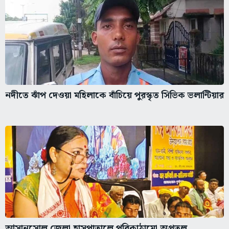
নদীতে ঝাঁপ দেওয়া মহিলাকে বাঁচিয়ে পুরস্কৃত সিভিক ভলান্টিয়ার
আসানসোল জেলা হাসপাতালে পরিকাঠামো অপ্রতুল,