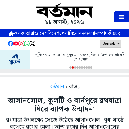
১১ আগস্ট, ২০২৬
কলকাতা
রাজ্য
দেশ
বিদেশ
খেলা
বিনোদন
ব্যবসা
সম্পাদকীয়
চতুষ্পর্ণ
পুলিশের হাতে আটক টুলুর ম্যানেজার, উদ্ধার ‘মণ্ডলের ডায়েরি’,
এই
শোরগোল
মুহূর্তে
বর্তমান
/ রাজ্য
আসানসোল, কুলটি ও বার্নপুরে রথযাত্রা
ঘিরে ব্যাপক উন্মাদনা
রথযাত্রা উপলক্ষ্যে সেজে উঠেছে আসানসোল। বুধা মাঠে
বসেছে রথের মেলা। আজ রথের দিন আসানসোলের