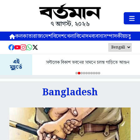
৭ আগস্ট, ২০২৬
কলকাতা
রাজ্য
দেশ
বিদেশ
খেলা
বিনোদন
ব্যবসা
সম্পাদকীয়
চতুষ্পর্ণ
প্রবল বৃষ্টিতে বিভিন্ন রাস্তায় জল জমে যাওয়ায় ত
এই
 সামনে চলন্ত গাড়িতে আগুন
নাকাল দিল্লিবাসী
মুহূর্তে
Bangladesh