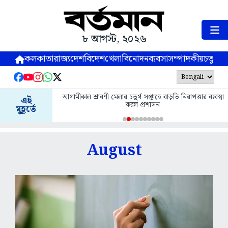
৮ আগস্ট, ২০২৬
কলকাতা
রাজ্য
দেশ
বিদেশ
খেলা
বিনোদন
ব্যবসা
সম্পাদকীয়
চতুষ্পর্ণ
আগামীকাল শ্রাবণী মেলার চতুর্থ সপ্তাহে বাড়তি নিরাপত্তার ব্যবস্থা
এই
করল প্রশাসন
মুহূর্তে
August