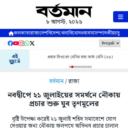
৮ আগস্ট, ২০২৬
কলকাতা
রাজ্য
দেশ
বিদেশ
খেলা
বিনোদন
ব্যবসা
সম্পাদকীয়
চতুষ্পর্ণ
এই
প্রয়াত লিওনেল মেসির বাবা জর্জ মেসি (৬৮)
মুহূর্তে
বর্তমান
/ রাজ্য
নবদ্বীপে ২১ জুলাইয়ের সমর্থনে নৌকায়
প্রচার শুরু যুব তৃণমূলের
বৃষ্টি উপেক্ষা করেই ২১ জুলাই শহিদ সমাবেশে যোগ
দেওয়ার জন্য নৌকায় জলপথে অভিনব প্রচার চালাল