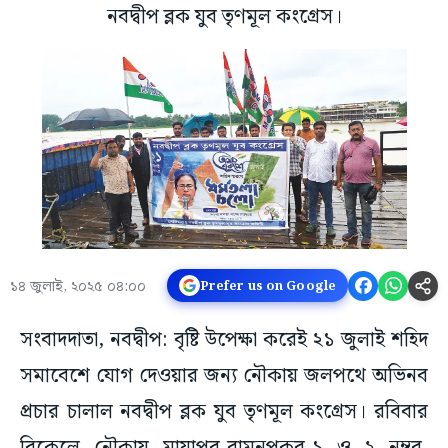
নবদ্বীপ ব্লক যুব তৃণমূল কংগ্রেস।
১৪ জুলাই, ২০২৫ ০৪:০০
Prefer us on Google
সংবাদদাতা, নবদ্বীপ: বৃষ্টি উপেক্ষা করেই ২১ জুলাই শহিদ
সমাবেশে যোগ দেওয়ার জন্য নৌকায় জলপথে অভিনব
প্রচার চালাল নবদ্বীপ ব্লক যুব তৃণমূল কংগ্রেস। রবিবার