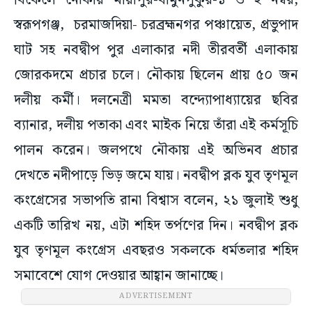
বিকেলে নৌকায় মায়াপুর-বামুনপুকুর-১ ও ২ নম্বর,
স্বরূপগঞ্জ, চরমাজদিয়া- চরব্রহ্মনগর পঞ্চায়েত, প্রভুপাদ
ঘাট সহ নবদ্বীপ পুর এলাকার নদী তীরবর্তী এলাকায়
জোরকদমে প্রচার চলে। নৌকায় ছিলেন প্রায় ৫০ জন
দলীয় কর্মী। দলনেত্রী মমতা বন্দ্যোপাধ্যায়ের ছবির
ব্যানার, দলীয় পতাকা এবং মাইক নিয়ে তাঁরা এই কর্মসূচি
পালন করেন। জলপথে নৌকায় এই অভিনব প্রচার
দেখতে নদীপাড়ে ভিড় জমে যায়। নবদ্বীপ ব্লক যুব তৃণমূল
কংগ্রেসের সভাপতি রানা বিশ্বাস বলেন, ২১ জুলাই শুধু
একটি তারিখ নয়, এটা শহিদ তর্পণের দিন। নবদ্বীপ ব্লক
যুব তৃণমূল কংগ্রেস এবছরও সকলকে ধর্মতলার শহিদ
সমাবেশে যোগ দেওয়ার আহ্বান জানাচ্ছে।
ADVERTISEMENT