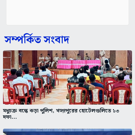
সম্পর্কিত সংবাদ
মধুচক্র বন্ধে কড়া পুলিশ, খড়্গপুরের হোটেলগুলিতে ১৩
দফা...