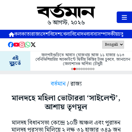
৬ আগস্ট, ২০২৬
কলকাতা
রাজ্য
দেশ
বিদেশ
খেলা
বিনোদন
ব্যবসা
সম্পাদকীয়
চতুষ্পর্ণ
জলপাইগুড়িতে আবাস যোজনায় আজ ১১ হাজার ৬১৩
এই
বেনিফিশিয়ারির অ্যাকাউন্টে দ্বিতীয় কিস্তির টাকা ঢুকবে, জানালেন
মুহূর্তে
জেলাশাসক অর্পিতা চৌধুরী
বর্তমান
/ রাজ্য
মালদহে মহিলা ভোটাররা ‘সাইলেন্ট’,
আশায় তৃণমূল
মালদহ বিধানসভা কেন্দ্রে ১০টি অঞ্চল এবং পুরাতন
মালদহ পুরসভা মিলিয়ে ২ লক্ষ ৩১ হাজার ৩৪৯ জন