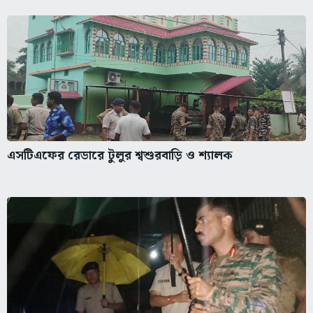
এসটিএফের রেডারে টুলুর শ্বশুরবাড়ি ও শ্যালক