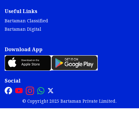
Useful Links
Bartaman Classified
Bartaman Digital
Download App
Social
© Copyright 2025 Bartaman Private Limited.