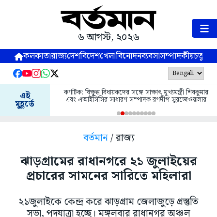
৬ আগস্ট, ২০২৬
কলকাতা
রাজ্য
দেশ
বিদেশ
খেলা
বিনোদন
ব্যবসা
সম্পাদকীয়
চতুষ্পর্ণ
কর্ণাটক: বিক্ষুব্ধ বিধায়কদের সঙ্গে সাক্ষাৎ মুখ্যমন্ত্রী শিবকুমার
এই
এবং এআইসিসির সাধারণ সম্পাদক রণদীপ সুরজেওয়ালার
মুহূর্তে
বর্তমান
/ রাজ্য
ঝাড়গ্রামের রাধানগরে ২১ জুলাইয়ের
প্রচারের সামনের সারিতে মহিলারা
২১জুলাইকে কেন্দ্র করে ঝাড়গ্রাম জেলাজুড়ে প্রস্তুতি
সভা, পদযাত্রা হচ্ছে। মঙ্গলবার রাধানগর অঞ্চল