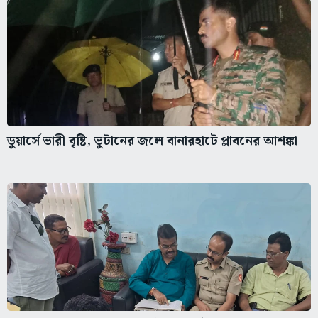
ডুয়ার্সে ভারী বৃষ্টি, ভুটানের জলে বানারহাটে প্লাবনের আশঙ্কা