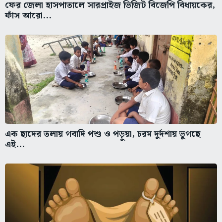
ফের জেলা হাসপাতালে সারপ্রাইজ ভিজিট বিজেপি বিধায়কের,
ফাঁস আরো...
এক ছাদের তলায় গবাদি পশু ও পড়ুয়া, চরম দুর্দশায় ভুগছে
এই...