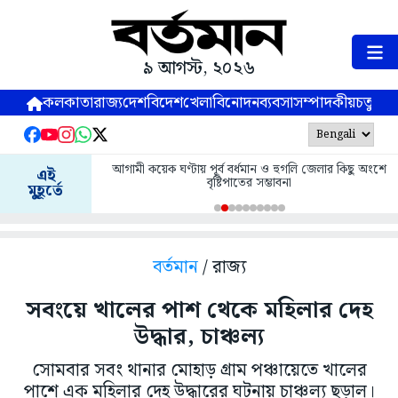
৯ আগস্ট, ২০২৬
কলকাতা
রাজ্য
দেশ
বিদেশ
খেলা
বিনোদন
ব্যবসা
সম্পাদকীয়
চতুষ্পর্ণ
আগামী কয়েক ঘণ্টায় পূর্ব বর্ধমান ও হুগলি জেলার কিছু অংশে
এই
বৃষ্টিপাতের সম্ভাবনা
মুহূর্তে
বর্তমান
/ রাজ্য
সবংয়ে খালের পাশ থেকে মহিলার দেহ
উদ্ধার, চাঞ্চল্য
সোমবার সবং থানার মোহাড় গ্রাম পঞ্চায়েতে খালের
পাশে এক মহিলার দেহ উদ্ধারের ঘটনায় চাঞ্চল্য ছড়াল।